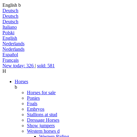
English
b
Deutsch
Deutsch
Deutsch
Italiano
Polski
English
Nederlands
Nederlands
Español
Français
New today: 326
|
sold: 581
H
Horses
b
Horses for sale
Ponies
Foals
Embryos
Stallions at stud
Dressage Horses
Show jumpers
Western horses
d
Western Riding