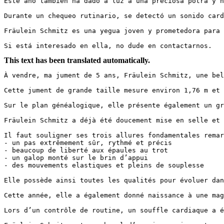
Este año también ha dado a luz a una preciosa potra y ha
Durante un chequeo rutinario, se detectó un sonido card
Fräulein Schmitz es una yegua joven y prometedora para j
Si está interesado en ella, no dude en contactarnos.
This text has been translated automatically.
À vendre, ma jument de 5 ans, Fräulein Schmitz, une bell
Cette jument de grande taille mesure environ 1,76 m et 
Sur le plan généalogique, elle présente également un gr
Fräulein Schmitz a déjà été doucement mise en selle et 
Il faut souligner ses trois allures fondamentales remarq
- un pas extrêmement sûr, rythmé et précis

- beaucoup de liberté aux épaules au trot

- un galop monté sur le brin d’appui

- des mouvements elastiques et pleins de souplesse

Elle possède ainsi toutes les qualités pour évoluer dans
Cette année, elle a également donné naissance à une magn
Lors d’un contrôle de routine, un souffle cardiaque a é