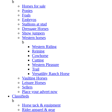
b
Horses for sale
Ponies
Foals
Embryos
Stallions at stud
Dressage Horses
Show jumpers
Western horses
b
Western Riding
Reining
Cowhorse
Cutting
Western Pleasure
Trail
Versatility Ranch Horse
Vaulting Horses
Leisure Horses
Sellers
Place your advert now
Classifieds
b
Horse tack & equipment
Rider apparel & gear