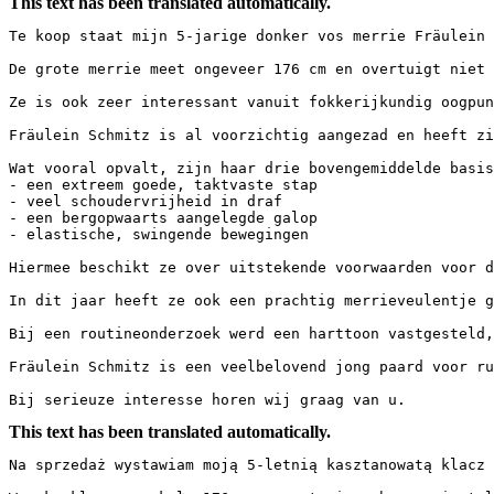
This text has been translated automatically.
Te koop staat mijn 5-jarige donker vos merrie Fräulein S
De grote merrie meet ongeveer 176 cm en overtuigt niet 
Ze is ook zeer interessant vanuit fokkerijkundig oogpun
Fräulein Schmitz is al voorzichtig aangezad en heeft zi
Wat vooral opvalt, zijn haar drie bovengemiddelde basisg
- een extreem goede, taktvaste stap

- veel schoudervrijheid in draf

- een bergopwaarts aangelegde galop

- elastische, swingende bewegingen

Hiermee beschikt ze over uitstekende voorwaarden voor de 
In dit jaar heeft ze ook een prachtig merrieveulentje ge
Bij een routineonderzoek werd een harttoon vastgesteld,
Fräulein Schmitz is een veelbelovend jong paard voor ru
Bij serieuze interesse horen wij graag van u.
This text has been translated automatically.
Na sprzedaż wystawiam moją 5-letnią kasztanowatą klacz F