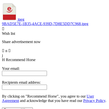
jpeg
9BAD5E7E-1B35-4ACE-939D-7D8E5DD7C968.jpeg

Wish list
Share advertisement now

n

j
H
Recommend Horse
Your email:
Recipients email address:
By clicking on "Recommend Horse", you agree to our
User
Agreement
and acknowledge that you have read our
Privacy Policy
.