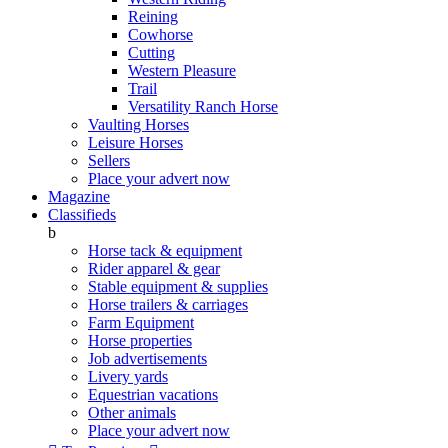
Reining
Cowhorse
Cutting
Western Pleasure
Trail
Versatility Ranch Horse
Vaulting Horses
Leisure Horses
Sellers
Place your advert now
Magazine
Classifieds
b
Horse tack & equipment
Rider apparel & gear
Stable equipment & supplies
Horse trailers & carriages
Farm Equipment
Horse properties
Job advertisements
Livery yards
Equestrian vacations
Other animals
Place your advert now