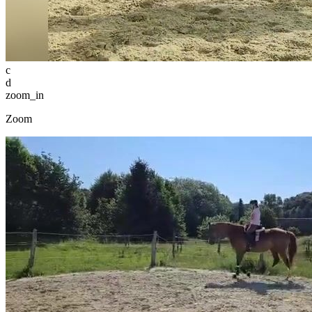
c
d
zoom_in
Zoom