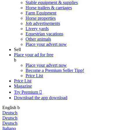
Stable equipment & supplies
Horse trailers & carriages
Farm Equipment
Horse properties
Job advertisements
Livery yards
Equestrian vacations
Other animals
Place your advert now
Sell
Place your ad for free
b
Place your advert now
Become a Premium Seller
Tipp!
Price List
Price List
Magazine
Try Premium

Download the app
download
English
b
Deutsch
Deutsch
Deutsch
Italiano