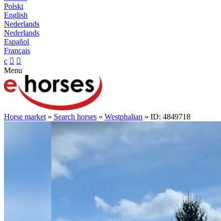
Polski
English
Nederlands
Nederlands
Español
Français
c


Menu
Horse market
»
Search horses
»
Westphalian
» ID: 4849718