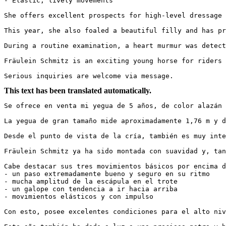
- Elastic, lively movements

She offers excellent prospects for high-level dressage co
This year, she also foaled a beautiful filly and has pro
During a routine examination, a heart murmur was detect
Fräulein Schmitz is an exciting young horse for riders s
Serious inquiries are welcome via message.
This text has been translated automatically.
Se ofrece en venta mi yegua de 5 años, de color alazán o
La yegua de gran tamaño mide aproximadamente 1,76 m y d
Desde el punto de vista de la cría, también es muy inte
Fräulein Schmitz ya ha sido montada con suavidad y, tan
Cabe destacar sus tres movimientos básicos por encima de
- un paso extremadamente bueno y seguro en su ritmo

- mucha amplitud de la escápula en el trote

- un galope con tendencia a ir hacia arriba

- movimientos elásticos y con impulso

Con esto, posee excelentes condiciones para el alto nive