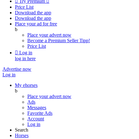

Try Premium

Price List
Download the app
Download the app
Place your ad for free
b
Place your advert now
Become a Premium Seller
Tipp!
Price List

Log in
log in here
Advertise now
Log in
My ehorses
b
Place your advert now
Ads
Messages
Favorite Ads
Account
Log in
Search
Horses