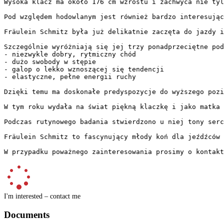
Wysoka klacz ma około 176 cm wzrostu i zachwyca nie tyl
Pod względem hodowlanym jest również bardzo interesując
Fräulein Schmitz była już delikatnie zaczęta do jazdy i
Szczególnie wyróżniają się jej trzy ponadprzeciętne pods
- niezwykle dobry, rytmiczny chód

- dużo swobody w stępie

- galop o lekko wznoszącej się tendencji

- elastyczne, pełne energii ruchy

Dzięki temu ma doskonałe predyspozycje do wyższego pozio
W tym roku wydała na świat piękną klaczkę i jako matka po
Podczas rutynowego badania stwierdzono u niej tony serc
Fräulein Schmitz to fascynujący młody koń dla jeźdźców 
W przypadku poważnego zainteresowania prosimy o kontakt
I'm interested – contact me
Documents