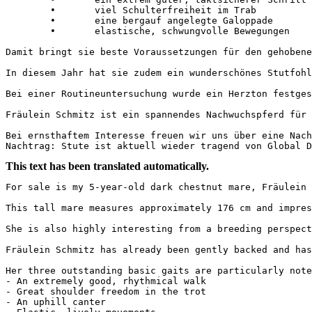
	•	viel Schulterfreiheit im Trab

	•	eine bergauf angelegte Galoppade

	•	elastische, schwungvolle Bewegungen

Damit bringt sie beste Voraussetzungen für den gehobenen 
In diesem Jahr hat sie zudem ein wunderschönes Stutfohle
Bei einer Routineuntersuchung wurde ein Herzton festges
Fräulein Schmitz ist ein spannendes Nachwuchspferd für 
Bei ernsthaftem Interesse freuen wir uns über eine Nachr
Nachtrag: Stute ist aktuell wieder tragend von Global D
This text has been translated automatically.
For sale is my 5-year-old dark chestnut mare, Fräulein S
This tall mare measures approximately 176 cm and impres
She is also highly interesting from a breeding perspect
Fräulein Schmitz has already been gently backed and has
Her three outstanding basic gaits are particularly notew
- An extremely good, rhythmical walk

- Great shoulder freedom in the trot

- An uphill canter
