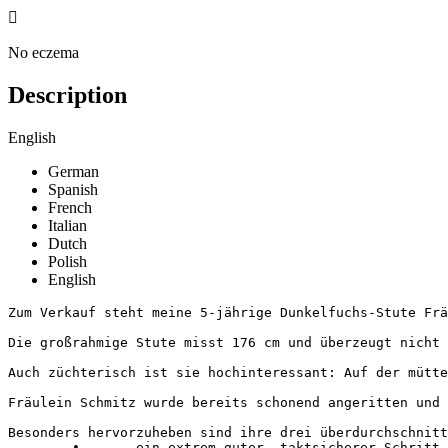

No eczema
Description
English
German
Spanish
French
Italian
Dutch
Polish
English
Zum Verkauf steht meine 5-jährige Dunkelfuchs-Stute Fräu
Die großrahmige Stute misst 176 cm und überzeugt nicht 
Auch züchterisch ist sie hochinteressant: Auf der mütte
Fräulein Schmitz wurde bereits schonend angeritten und 
Besonders hervorzuheben sind ihre drei überdurchschnittl
	•	ein extrem guter, taktsicherer Schritt
