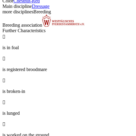
Color
Chestnut-Red
Main discipline
Dressage
more disciplines
Breeding
Breeding association
Further Characteristics

is in foal

is registered broodmare

is broken-in

is lunged

is worked on the ground