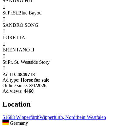
SANDRO HIT

St.Pr.St.Blue Bayou

SANDRO SONG

LORETTA

BRENTANO II

St.Pr. St. Westside Story

Ad ID:
4849718
Ad type:
Horse for sale
Online since:
8/1/2026
Ad views:
4460
Location
51688 WipperfürthWipperfürth, Nordrhein-Westfalen
Germany