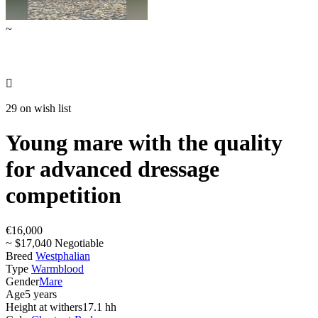
~

29 on wish list
Young mare with the quality
for advanced dressage
competition
€16,000
~ $17,040 Negotiable
Breed
Westphalian
Type
Warmblood
Gender
Mare
Age
5 years
Height at withers
17.1 hh