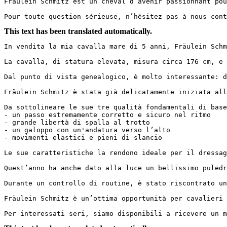
Fräulein Schmitz est un cheval d’avenir passionnant pou
Pour toute question sérieuse, n’hésitez pas à nous cont
This text has been translated automatically.
In vendita la mia cavalla mare di 5 anni, Fräulein Schm
La cavalla, di statura elevata, misura circa 176 cm, e 
Dal punto di vista genealogico, è molto interessante: d
Fräulein Schmitz è stata già delicatamente iniziata all
Da sottolineare le sue tre qualità fondamentali di base:
- un passo estremamente corretto e sicuro nel ritmo

- grande libertà di spalla al trotto

- un galoppo con un'andatura verso l’alto

- movimenti elastici e pieni di slancio

Le sue caratteristiche la rendono ideale per il dressage 
Quest’anno ha anche dato alla luce un bellissimo puledra
Durante un controllo di routine, è stato riscontrato un
Fräulein Schmitz è un’ottima opportunità per cavalieri 
Per interessati seri, siamo disponibili a ricevere un m