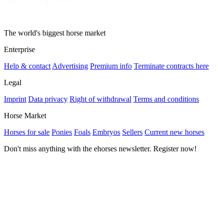
The world's biggest horse market
Enterprise
Help & contact
Advertising
Premium info
Terminate contracts here
Legal
Imprint
Data privacy
Right of withdrawal
Terms and conditions
Horse Market
Horses for sale
Ponies
Foals
Embryos
Sellers
Current new horses
Don't miss anything with the ehorses newsletter. Register now!