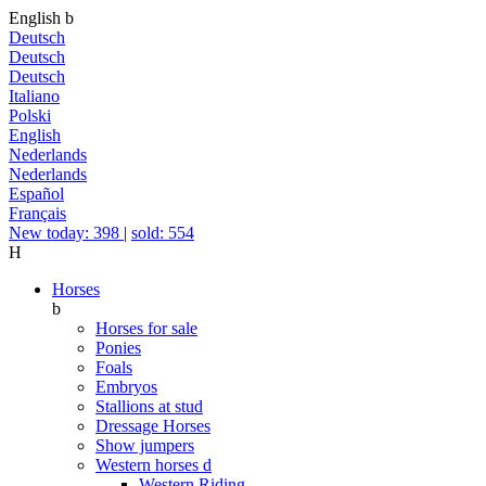
English
b
Deutsch
Deutsch
Deutsch
Italiano
Polski
English
Nederlands
Nederlands
Español
Français
New today: 398
|
sold: 554
H
Horses
b
Horses for sale
Ponies
Foals
Embryos
Stallions at stud
Dressage Horses
Show jumpers
Western horses
d
Western Riding