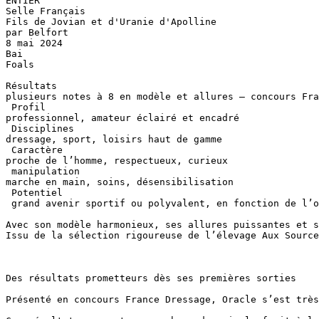
​ENTIER 

Selle Français

Fils de Jovian et d'Uranie d'Apolline 

par Belfort

8 mai 2024​

Bai

Foals​

Résultats 

plusieurs notes à 8 en modèle et allures – concours Fran
 Profil  

professionnel, amateur éclairé et encadré

 Disciplines 

dressage, sport, loisirs haut de gamme

 Caractère 

proche de l’homme, respectueux, curieux

 manipulation 

marche en main, soins, désensibilisation

 Potentiel 

 grand avenir sportif ou polyvalent, en fonction de l’ori
Avec son modèle harmonieux, ses allures puissantes et s
Issu de la sélection rigoureuse de l’élevage Aux Source
Des résultats prometteurs dès ses premières sorties

Présenté en concours France Dressage, Oracle s’est très