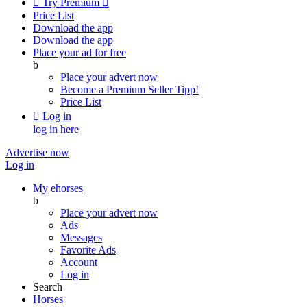

Try Premium

Price List
Download the app
Download the app
Place your ad for free
b
Place your advert now
Become a Premium Seller
Tipp!
Price List

Log in
log in here
Advertise now
Log in
My ehorses
b
Place your advert now
Ads
Messages
Favorite Ads
Account
Log in
Search
Horses