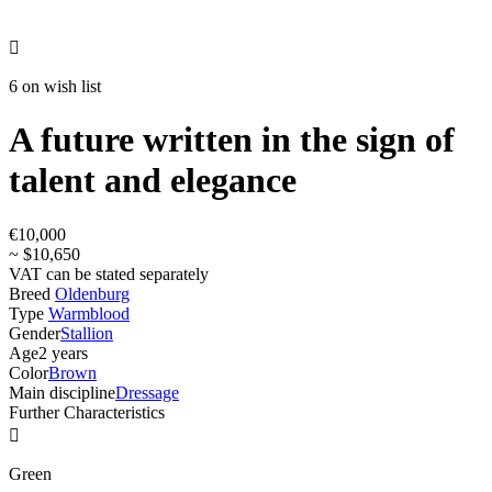

6 on wish list
A future written in the sign of
talent and elegance
€10,000
~ $10,650
VAT can be stated separately
Breed
Oldenburg
Type
Warmblood
Gender
Stallion
Age
2 years
Color
Brown
Main discipline
Dressage
Further Characteristics

Green