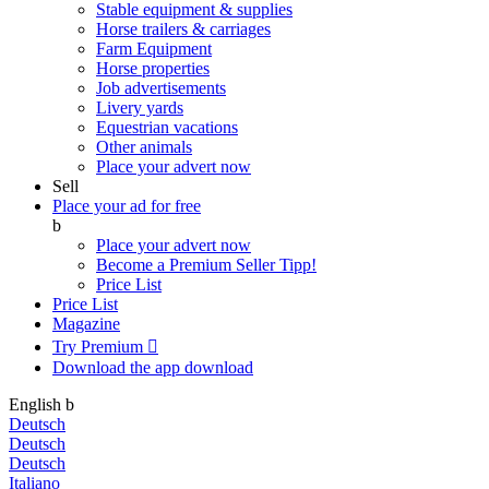
Stable equipment & supplies
Horse trailers & carriages
Farm Equipment
Horse properties
Job advertisements
Livery yards
Equestrian vacations
Other animals
Place your advert now
Sell
Place your ad for free
b
Place your advert now
Become a Premium Seller
Tipp!
Price List
Price List
Magazine
Try Premium

Download the app
download
English
b
Deutsch
Deutsch
Deutsch
Italiano