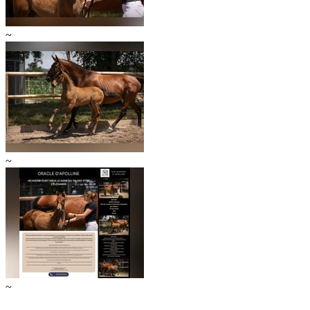
~
~
~