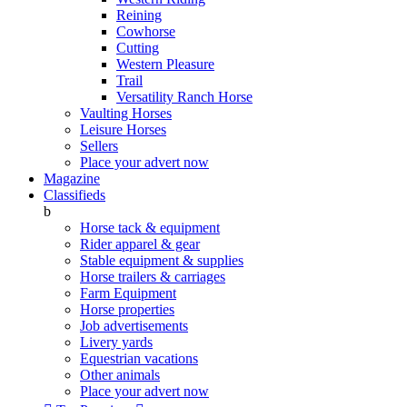
Reining
Cowhorse
Cutting
Western Pleasure
Trail
Versatility Ranch Horse
Vaulting Horses
Leisure Horses
Sellers
Place your advert now
Magazine
Classifieds
b
Horse tack & equipment
Rider apparel & gear
Stable equipment & supplies
Horse trailers & carriages
Farm Equipment
Horse properties
Job advertisements
Livery yards
Equestrian vacations
Other animals
Place your advert now