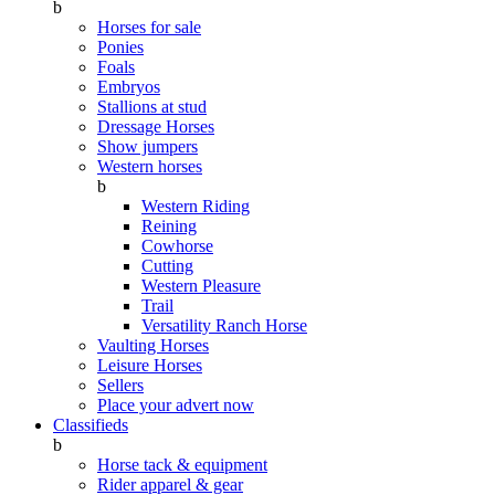
b
Horses for sale
Ponies
Foals
Embryos
Stallions at stud
Dressage Horses
Show jumpers
Western horses
b
Western Riding
Reining
Cowhorse
Cutting
Western Pleasure
Trail
Versatility Ranch Horse
Vaulting Horses
Leisure Horses
Sellers
Place your advert now
Classifieds
b
Horse tack & equipment
Rider apparel & gear