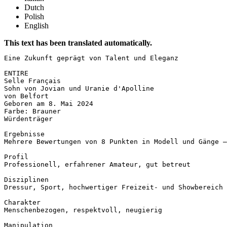
Dutch
Polish
English
This text has been translated automatically.
Eine Zukunft geprägt von Talent und Eleganz

ENTIRE  

Selle Français  

Sohn von Jovian und Uranie d'Apolline  

von Belfort  

Geboren am 8. Mai 2024  

Farbe: Brauner  

Würdenträger  

Ergebnisse  

Mehrere Bewertungen von 8 Punkten in Modell und Gänge –
Profil  

Professionell, erfahrener Amateur, gut betreut  

Disziplinen  

Dressur, Sport, hochwertiger Freizeit- und Showbereich 
Charakter  

Menschenbezogen, respektvoll, neugierig  

Manipulation  
