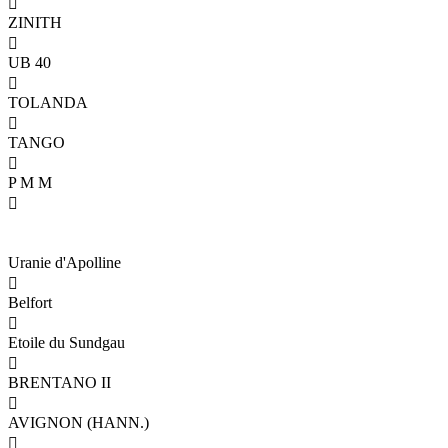

ZINITH

UB 40

TOLANDA

TANGO

P M M

Uranie d'Apolline

Belfort

Etoile du Sundgau

BRENTANO II

AVIGNON (HANN.)
