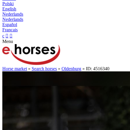
Polski
English
Nederlands
Nederlands
Español
Français
c


Menu
Horse market
»
Search horses
»
Oldenburg
» ID: 4516340