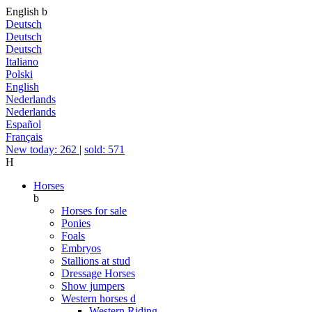
English
b
Deutsch
Deutsch
Deutsch
Italiano
Polski
English
Nederlands
Nederlands
Español
Français
New today: 262
|
sold: 571
H
Horses
b
Horses for sale
Ponies
Foals
Embryos
Stallions at stud
Dressage Horses
Show jumpers
Western horses
d
Western Riding