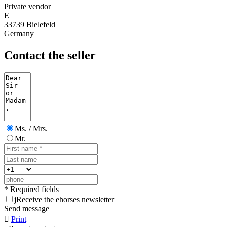
Private vendor
E
33739 Bielefeld
Germany
Contact the seller
Ms. / Mrs.
Mr.
* Required fields
j
Receive the ehorses newsletter
Send message

Print