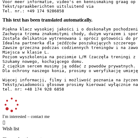
Voor meer informatie, video's en kennismaking graag op a
Tekst/spraakberichten uitsluitend via  

Tel. nr.: +49 174 9286858
This text has been translated automatically.
Piękna klacz wysokiej jakości i o doskonałym pochodzeniu
Zachwyca trzema znakomitymi chody, dużym wyrazem i sport
Została delikatnie wytrenowana i oprócz gotowości do pr
Idealna partnerka dla jeźdźców poszukujących szczerego i
Zawsze grzeczna podczas codziennych treningów i na zawod
Miejsca w klasie L.  

Poziom wyszkolenia na poziomie L/M (zaczęła treningi z l
Szukamy nowego, kochającego domu.  

Z ciężkim sercem musimy ją oddać z powodów prywatnych.  
Dla ochrony naszego konia, prosimy o weryfikację umiejęt
Więcej informacji, filmy i możliwość poznania na życzeni
Teksty/wiadomości głosowe prosimy kierować wyłącznie na 
tel. nr: +48 174 928 6858
I'm interested – contact me

Wish list