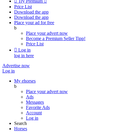

Try Premium

Price List
Download the app
Download the app
Place your ad for free
b
Place your advert now
Become a Premium Seller
Tipp!
Price List

Log in
log in here
Advertise now
Log in
My ehorses
b
Place your advert now
Ads
Messages
Favorite Ads
Account
Log in
Search
Horses