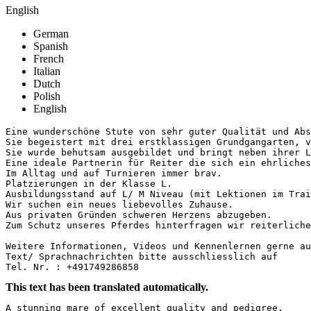
English
German
Spanish
French
Italian
Dutch
Polish
English
Eine wunderschöne Stute von sehr guter Qualität und Abst
Sie begeistert mit drei erstklassigen Grundgangarten, vi
Sie wurde behutsam ausgebildet und bringt neben ihrer L
Eine ideale Partnerin für Reiter die sich ein ehrliches 
Im Alltag und auf Turnieren immer brav.

Platzierungen in der Klasse L.

Ausbildungsstand auf L/ M Niveau (mit Lektionen im Train
Wir suchen ein neues liebevolles Zuhause.

Aus privaten Gründen schweren Herzens abzugeben.

Zum Schutz unseres Pferdes hinterfragen wir reiterliches
Weitere Informationen, Videos und Kennenlernen gerne auf
Text/ Sprachnachrichten bitte ausschliesslich auf 

Tel. Nr. : +491749286858
This text has been translated automatically.
A stunning mare of excellent quality and pedigree.  
