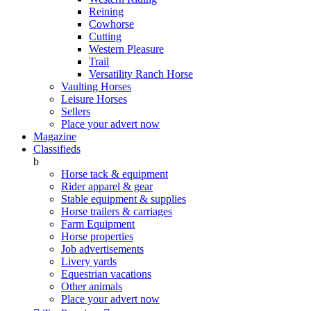
Reining
Cowhorse
Cutting
Western Pleasure
Trail
Versatility Ranch Horse
Vaulting Horses
Leisure Horses
Sellers
Place your advert now
Magazine
Classifieds
b
Horse tack & equipment
Rider apparel & gear
Stable equipment & supplies
Horse trailers & carriages
Farm Equipment
Horse properties
Job advertisements
Livery yards
Equestrian vacations
Other animals
Place your advert now