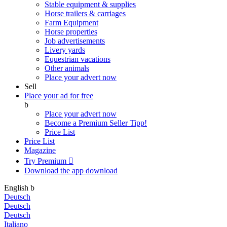
Stable equipment & supplies
Horse trailers & carriages
Farm Equipment
Horse properties
Job advertisements
Livery yards
Equestrian vacations
Other animals
Place your advert now
Sell
Place your ad for free
b
Place your advert now
Become a Premium Seller
Tipp!
Price List
Price List
Magazine
Try Premium

Download the app
download
English
b
Deutsch
Deutsch
Deutsch
Italiano