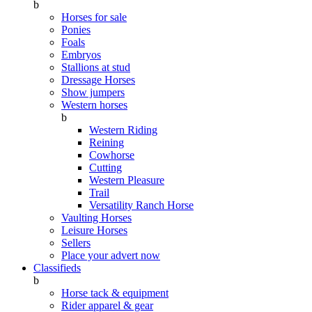
b
Horses for sale
Ponies
Foals
Embryos
Stallions at stud
Dressage Horses
Show jumpers
Western horses
b
Western Riding
Reining
Cowhorse
Cutting
Western Pleasure
Trail
Versatility Ranch Horse
Vaulting Horses
Leisure Horses
Sellers
Place your advert now
Classifieds
b
Horse tack & equipment
Rider apparel & gear