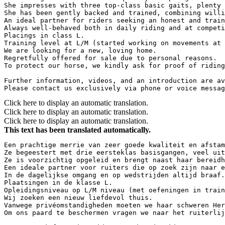
She impresses with three top-class basic gaits, plenty o
She has been gently backed and trained, combining willi
An ideal partner for riders seeking an honest and traina
Always well-behaved both in daily riding and at competit
Placings in class L.  

Training level at L/M (started working on movements at t
We are looking for a new, loving home.  

Regretfully offered for sale due to personal reasons.  

To protect our horse, we kindly ask for proof of riding 
Further information, videos, and an introduction are ava
Please contact us exclusively via phone or voice messag
Click here to display an automatic translation.
Click here to display an automatic translation.
Click here to display an automatic translation.
This text has been translated automatically.
Een prachtige merrie van zeer goede kwaliteit en afstamm
Ze begeestert met drie eersteklas basisgangen, veel uitd
Ze is voorzichtig opgeleid en brengt naast haar bereidh
Een ideale partner voor ruiters die op zoek zijn naar ee
In de dagelijkse omgang en op wedstrijden altijd braaf. 
Plaatsingen in de klasse L.  

Opleidingsniveau op L/M niveau (met oefeningen in traini
Wij zoeken een nieuw liefdevol thuis.  

Vanwege privéomstandigheden moeten we haar schweren Herz
Om ons paard te beschermen vragen we naar het ruiterlijk