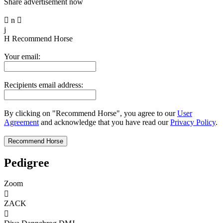
Share advertisement now

n

j
H
Recommend Horse
Your email:
Recipients email address:
By clicking on "Recommend Horse", you agree to our
User
Agreement
and acknowledge that you have read our
Privacy Policy
.
Pedigree
Zoom

ZACK
