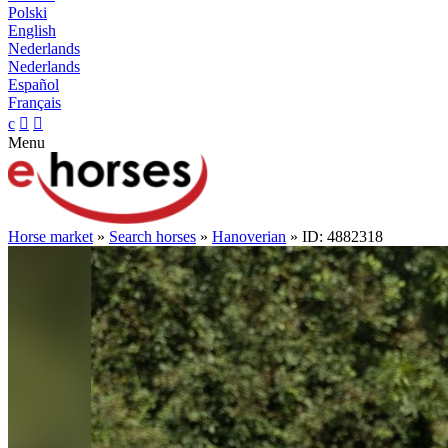
Polski
English
Nederlands
Nederlands
Español
Français
c


Menu
Horse market
»
Search horses
»
Hanoverian
» ID: 4882318