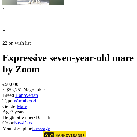
~

22 on wish list
Expressive seven-year-old mare
by Zoom
€50,000
~ $53,251 Negotiable
Breed
Hanoverian
Type
Warmblood
Gender
Mare
Age
7 years
Height at withers
16.1 hh
Color
Bay-Dark
Main discipline
Dressage