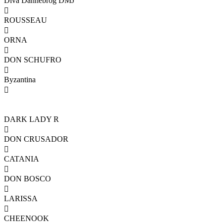
Diva Dannebrog DMJ

ROUSSEAU

ORNA

DON SCHUFRO

Byzantina

DARK LADY R

DON CRUSADOR

CATANIA

DON BOSCO

LARISSA

CHEENOOK