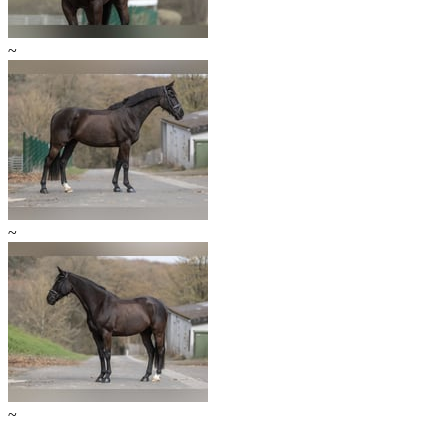
~
~
~