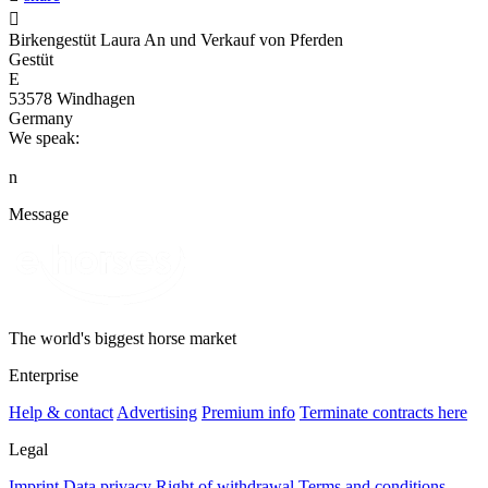

Birkengestüt Laura An und Verkauf von Pferden
Gestüt
E
53578 Windhagen
Germany
We speak:
n
Message
The world's biggest horse market
Enterprise
Help & contact
Advertising
Premium info
Terminate contracts here
Legal
Imprint
Data privacy
Right of withdrawal
Terms and conditions