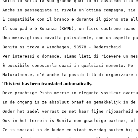
Sotto la sella la sua grande qualità di cavalcabilità e
Anche in passeggiata si rivela un’ottima compagna, sia 
È compatibile con il branco e durante il giorno sta all
Il suo padre è Bonanza (KWPN), un fiero castrone roano 
Una meravigliosa cavalla polivalente, con un aspetto pa
Bonita si trova a Windhagen, 53578 - Rederscheid.

Per interessi o domande, siamo lieti di ricevere un mes
È possibile conoscerla quasi in qualsiasi momento. Per 
Naturalmente, c’è anche la possibilità di organizzare i
This text has been translated automatically.
Deze prachtige Pinto merrie in elegante voskleur overtu
In de omgang is ze absoluut braaf en gemakkelijk in de o
Onder het zadel verrast ze met haar fijne rijbaarheid e
Ook in het terrein is Bonita een geweldige partner, of z
Ze is sociaal in de kudde en staat overdag buiten bij ons