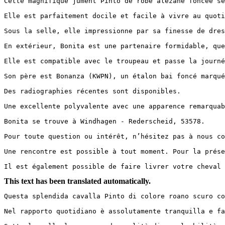
Cette magnifique jument Pinto de robe alezane foncée sé
Elle est parfaitement docile et facile à vivre au quoti
Sous la selle, elle impressionne par sa finesse de dres
En extérieur, Bonita est une partenaire formidable, que 
Elle est compatible avec le troupeau et passe la journée
Son père est Bonanza (KWPN), un étalon bai foncé marqué
Des radiographies récentes sont disponibles.

Une excellente polyvalente avec une apparence remarquab
Bonita se trouve à Windhagen - Rederscheid, 53578.

Pour toute question ou intérêt, n’hésitez pas à nous con
Une rencontre est possible à tout moment. Pour la présen
Il est également possible de faire livrer votre cheval 
This text has been translated automatically.
Questa splendida cavalla Pinto di colore roano scuro co
Nel rapporto quotidiano è assolutamente tranquilla e fa