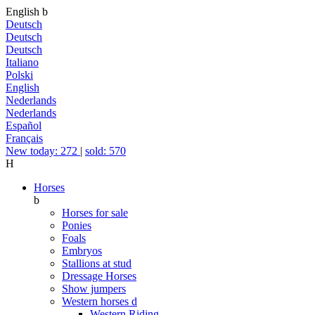
English
b
Deutsch
Deutsch
Deutsch
Italiano
Polski
English
Nederlands
Nederlands
Español
Français
New today: 272
|
sold: 570
H
Horses
b
Horses for sale
Ponies
Foals
Embryos
Stallions at stud
Dressage Horses
Show jumpers
Western horses
d
Western Riding