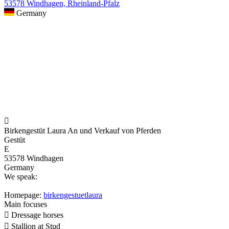
53578 Windhagen, Rheinland-Pfalz
Germany

Birkengestüt Laura An und Verkauf von Pferden
Gestüt
E
53578 Windhagen
Germany
We speak:
Homepage:
birkengestuetlaura
Main focuses

Dressage horses

Stallion at Stud