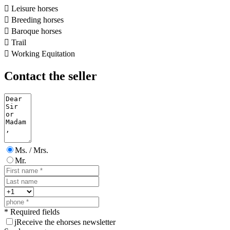

Leisure horses

Breeding horses

Baroque horses

Trail

Working Equitation
Contact the seller
Ms. / Mrs.
Mr.
* Required fields
j
Receive the ehorses newsletter