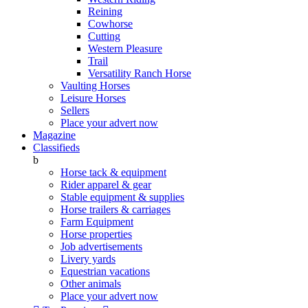
Reining
Cowhorse
Cutting
Western Pleasure
Trail
Versatility Ranch Horse
Vaulting Horses
Leisure Horses
Sellers
Place your advert now
Magazine
Classifieds
b
Horse tack & equipment
Rider apparel & gear
Stable equipment & supplies
Horse trailers & carriages
Farm Equipment
Horse properties
Job advertisements
Livery yards
Equestrian vacations
Other animals
Place your advert now