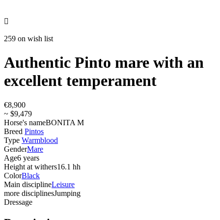

259 on wish list
Authentic Pinto mare with an
excellent temperament
€8,900
~ $9,479
Horse's name
BONITA M
Breed
Pintos
Type
Warmblood
Gender
Mare
Age
6 years
Height at withers
16.1 hh
Color
Black
Main discipline
Leisure
more disciplines
Jumping
Dressage