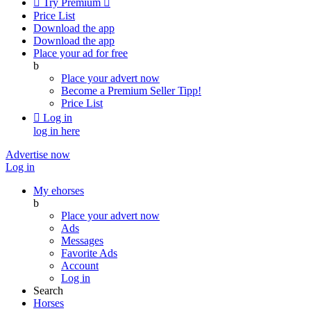

Try Premium

Price List
Download the app
Download the app
Place your ad for free
b
Place your advert now
Become a Premium Seller
Tipp!
Price List

Log in
log in here
Advertise now
Log in
My ehorses
b
Place your advert now
Ads
Messages
Favorite Ads
Account
Log in
Search
Horses