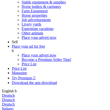
Stable equipment & supplies
Horse trailers & carriages
Farm Equipment
Horse properties
Job advertisements
Livery yards
Equestrian vacations
Other animals
Place your advert now
Sell
Place your ad for free
b
Place your advert now
Become a Premium Seller
Tipp!
Price List
Price List
Magazine
Try Premium

Download the app
download
English
b
Deutsch
Deutsch
Deutsch
Italiano