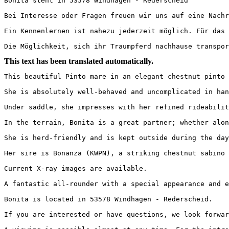
Bonita steht in 53578 Windhagen - Rederscheid 

Bei Interesse oder Fragen freuen wir uns auf eine Nachri
Ein Kennenlernen ist nahezu jederzeit möglich. Für das V
Die Möglichkeit, sich ihr Traumpferd nachhause transpor
This text has been translated automatically.
This beautiful Pinto mare in an elegant chestnut pinto 
She is absolutely well-behaved and uncomplicated in han
Under saddle, she impresses with her refined rideabilit
In the terrain, Bonita is a great partner; whether alone
She is herd-friendly and is kept outside during the day a
Her sire is Bonanza (KWPN), a striking chestnut sabino 
Current X-ray images are available.

A fantastic all-rounder with a special appearance and ex
Bonita is located in 53578 Windhagen - Rederscheid.

If you are interested or have questions, we look forward