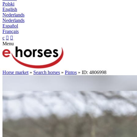
Polski
English
Nederlands
Nederlands
Español
Français
c


Menu
Horse market
»
Search horses
»
Pintos
» ID: 4806998