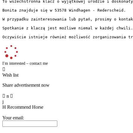
To wszechstronna klacz o wyjątkowej urodzie i doskonałym
Bonita znajduje się w 53578 Windhagen - Rederscheid.

W przypadku zainteresowania lub pytań, prosimy o kontakt
Spotkanie z klaczą jest możliwe niemal w każdej chwili. 
Oczywiście istnieje również możliwość zorganizowania tr
I'm interested – contact me

Wish list
Share advertisement now

n

j
H
Recommend Horse
Your email: