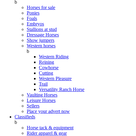
b
Horses for sale
Ponies
Foals
Embryos
Stallions at stud
Dressage Horses
Show jumpers
Western horses
b
Western Riding
Reining
Cowhorse
Cutting
Western Pleasure
Trail
Versatility Ranch Horse
Vaulting Horses
Leisure Horses
Sellers
Place your advert now
Classifieds
b
Horse tack & equipment
Rider apparel & gear