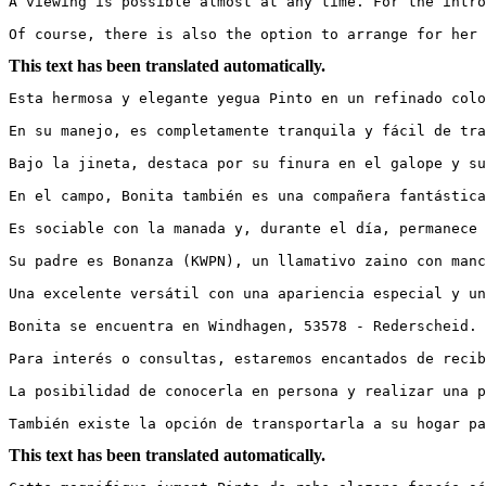
A viewing is possible almost at any time. For the introd
Of course, there is also the option to arrange for her
This text has been translated automatically.
Esta hermosa y elegante yegua Pinto en un refinado colo
En su manejo, es completamente tranquila y fácil de tra
Bajo la jineta, destaca por su finura en el galope y su
En el campo, Bonita también es una compañera fantástica;
Es sociable con la manada y, durante el día, permanece e
Su padre es Bonanza (KWPN), un llamativo zaino con manc
Una excelente versátil con una apariencia especial y un 
Bonita se encuentra en Windhagen, 53578 - Rederscheid.

Para interés o consultas, estaremos encantados de recibi
La posibilidad de conocerla en persona y realizar una p
También existe la opción de transportarla a su hogar pa
This text has been translated automatically.