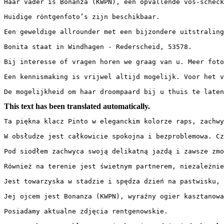
Haar vader is Bonanza (KWPN), een opvallende vos-scheck
Huidige röntgenfoto’s zijn beschikbaar.

Een geweldige allrounder met een bijzondere uitstraling 
Bonita staat in Windhagen - Rederscheid, 53578.

Bij interesse of vragen horen we graag van u. Meer foto’
Een kennismaking is vrijwel altijd mogelijk. Voor het vo
De mogelijkheid om haar droompaard bij u thuis te laten
This text has been translated automatically.
Ta piękna klacz Pinto w eleganckim kolorze raps, zachwy
W obsłudze jest całkowicie spokojna i bezproblemowa. Cz
Pod siodłem zachwyca swoją delikatną jazdą i zawsze zmo
Również na terenie jest świetnym partnerem, niezależnie 
Jest towarzyska w stadzie i spędza dzień na pastwisku, a 
Jej ojcem jest Bonanza (KWPN), wyraźny ogier kasztanowa
Posiadamy aktualne zdjęcia rentgenowskie.
