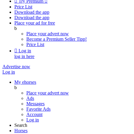

Try Premium

Price List
Download the app
Download the app
Place your ad for free
b
Place your advert now
Become a Premium Seller
Tipp!
Price List

Log in
log in here
Advertise now
Log in
My ehorses
b
Place your advert now
Ads
Messages
Favorite Ads
Account
Log in
Search
Horses