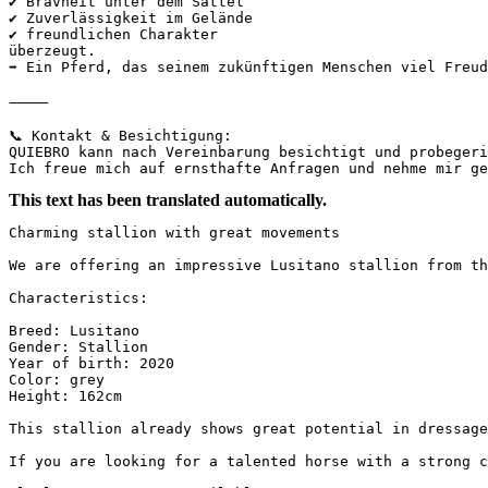
✔ Bravheit unter dem Sattel

✔ Zuverlässigkeit im Gelände

✔ freundlichen Charakter

überzeugt.

➡️ Ein Pferd, das seinem zukünftigen Menschen viel Freud
⸻

📞 Kontakt & Besichtigung:

QUIEBRO kann nach Vereinbarung besichtigt und probegerit
Ich freue mich auf ernsthafte Anfragen und nehme mir ge
This text has been translated automatically.
Charming stallion with great movements

We are offering an impressive Lusitano stallion from th
Characteristics:

Breed: Lusitano

Gender: Stallion

Year of birth: 2020

Color: grey

Height: 162cm

This stallion already shows great potential in dressage
If you are looking for a talented horse with a strong c