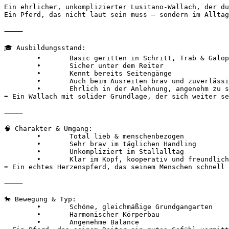
Ein ehrlicher, unkomplizierter Lusitano-Wallach, der du
Ein Pferd, das nicht laut sein muss – sondern im Alltag e
⸻

🎓 Ausbildungsstand:

	•	Basic geritten in Schritt, Trab & Galopp

	•	Sicher unter dem Reiter

	•	Kennt bereits Seitengänge

	•	Auch beim Ausreiten brav und zuverlässig

	•	Ehrlich in der Anlehnung, angenehm zu sitzen

➡️ Ein Wallach mit solider Grundlage, der sich weiter seh
⸻

🧠 Charakter & Umgang:

	•	Total lieb & menschenbezogen

	•	Sehr brav im täglichen Handling

	•	Unkompliziert im Stallalltag

	•	Klar im Kopf, kooperativ und freundlich

➡️ Ein echtes Herzenspferd, das seinem Menschen schnell Ve
⸻

🐎 Bewegung & Typ:

	•	Schöne, gleichmäßige Grundgangarten

	•	Harmonischer Körperbau

	•	Angenehme Balance
