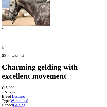
~

60 on wish list
Charming gelding with
excellent movement
€15,000
~ $15,975
Breed
Lusitano
Type
Warmblood
Gender
Gelding