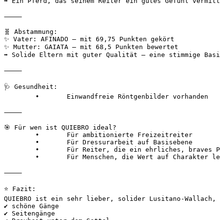
➡️ Ein Pferd, das seinem Reiter ein gutes Gefühl vermittel
⸻

🧬 Abstammung:

✨ Vater: AFINADO – mit 69,75 Punkten gekört

✨ Mutter: GAIATA – mit 68,5 Punkten bewertet

➡️ Solide Eltern mit guter Qualität – eine stimmige Basis
⸻

🩺 Gesundheit:

	•	Einwandfreie Röntgenbilder vorhanden

⸻

🎯 Für wen ist QUIEBRO ideal?

	•	Für ambitionierte Freizeitreiter

	•	Für Dressurarbeit auf Basisebene

	•	Für Reiter, die ein ehrliches, braves Pferd suchen

	•	Für Menschen, die Wert auf Charakter legen

⸻

⭐ Fazit:

QUIEBRO ist ein sehr lieber, solider Lusitano-Wallach, d
✔ schöne Gänge

✔ Seitengänge
