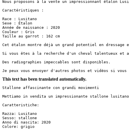
Nous proposons à la vente un impressionnant étalon Lusi
Caractéristiques :

Race : Lusitano  

Sexe : Étalon  

Année de naissance : 2020  

Couleur : Gris  

Taille au garrot : 162 cm  

Cet étalon montre déjà un grand potentiel en dressage e
Si vous êtes à la recherche d'un cheval talentueux et a
Des radiographies impeccables sont disponibles.

Je peux vous envoyer d'autres photos et vidéos si vous 
This text has been translated automatically.
Stallone affascinante con grandi movimenti

Mettiamo in vendita un impressionante stallone lusitano
Caratteristiche:

Razza: Lusitano

Sesso: stallone

Anno di nascita: 2020

Colore: grigio
