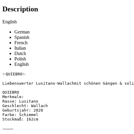
Description
English
German
Spanish
French
Italian
Dutch
Polish
English
✨QUIEBRO✨

Liebenswerter Lusitano-Wallachmit schönen Gängen & solide
QUIEBRO

Merkmale:

Rasse: Lusitano 

Geschlecht: Wallach

Geburtsjahr: 2020

Farbe: Schimmel

Stockmaß: 162cm 

⸻
