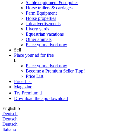
Stable equipment & supplies
Horse trailers & carriages
Farm Equipment
Horse properties
Job advertisements
Livery yards
Equestrian vacations
Other animals
Place your advert now
Sell
Place your ad for free
b
Place your advert now
Become a Premium Seller
Tipp!
Price List
Price List
Magazine
Try Premium

Download the app
download
English
b
Deutsch
Deutsch
Deutsch
Italiano