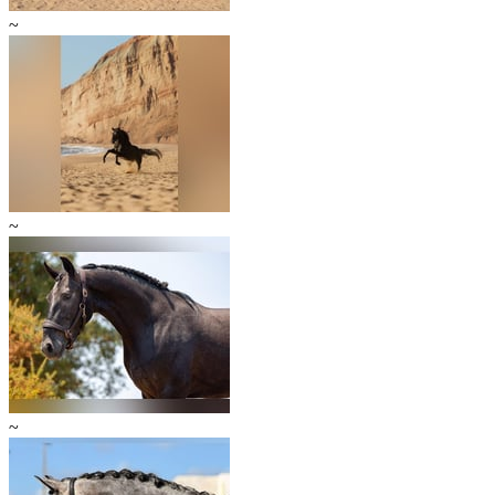
~
~
~