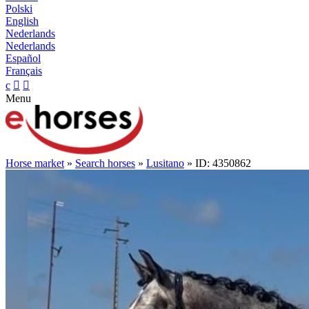
Polski
English
Nederlands
Nederlands
Español
Français
c


Menu
Horse market
»
Search horses
»
Lusitano
» ID: 4350862