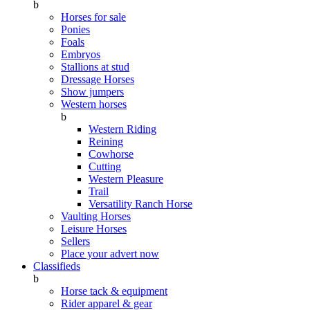
b
Horses for sale
Ponies
Foals
Embryos
Stallions at stud
Dressage Horses
Show jumpers
Western horses
b
Western Riding
Reining
Cowhorse
Cutting
Western Pleasure
Trail
Versatility Ranch Horse
Vaulting Horses
Leisure Horses
Sellers
Place your advert now
Classifieds
b
Horse tack & equipment
Rider apparel & gear