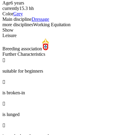
Age
6 years
currently
15.3 hh
Color
Grey
Main discipline
Dressage
more disciplines
Working Equitation
Show
Leisure
Breeding association
Further Characteristics

suitable for beginners

is broken-in

is lunged
