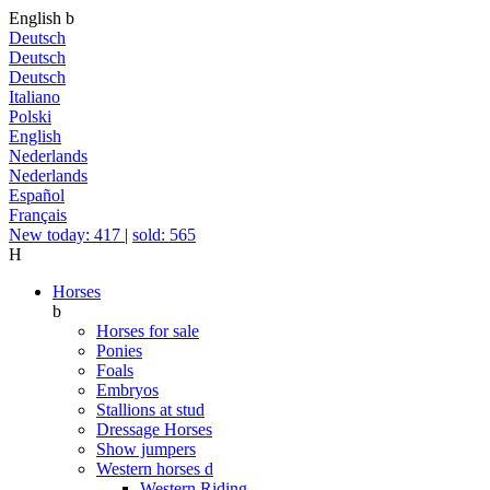
English
b
Deutsch
Deutsch
Deutsch
Italiano
Polski
English
Nederlands
Nederlands
Español
Français
New today: 417
|
sold: 565
H
Horses
b
Horses for sale
Ponies
Foals
Embryos
Stallions at stud
Dressage Horses
Show jumpers
Western horses
d
Western Riding