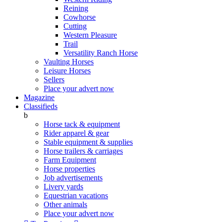
Reining
Cowhorse
Cutting
Western Pleasure
Trail
Versatility Ranch Horse
Vaulting Horses
Leisure Horses
Sellers
Place your advert now
Magazine
Classifieds
b
Horse tack & equipment
Rider apparel & gear
Stable equipment & supplies
Horse trailers & carriages
Farm Equipment
Horse properties
Job advertisements
Livery yards
Equestrian vacations
Other animals
Place your advert now