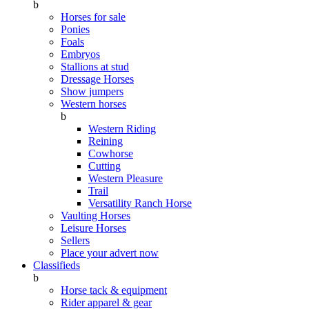
b
Horses for sale
Ponies
Foals
Embryos
Stallions at stud
Dressage Horses
Show jumpers
Western horses
b
Western Riding
Reining
Cowhorse
Cutting
Western Pleasure
Trail
Versatility Ranch Horse
Vaulting Horses
Leisure Horses
Sellers
Place your advert now
Classifieds
b
Horse tack & equipment
Rider apparel & gear