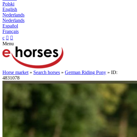
Polski
English
Nederlands
Nederlands
Español
Français
c


Menu
Horse market
»
Search horses
»
German Riding Pony
» ID:
4831078