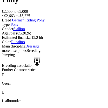
€2,500 to €5,000
~$2,663 to $5,325
Breed
German Riding Pony
Type
Pony
Gender
Stallion
Age
Foal (05/2026)
Estimated final size
15.2 hh
Color
Dunalino
Main discipline
Dressage
more disciplines
Breeding
Jumping
Breeding association
Further Characteristics

Green

is allrounder