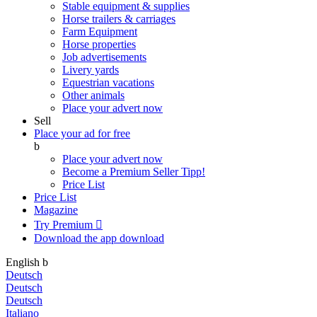
Stable equipment & supplies
Horse trailers & carriages
Farm Equipment
Horse properties
Job advertisements
Livery yards
Equestrian vacations
Other animals
Place your advert now
Sell
Place your ad for free
b
Place your advert now
Become a Premium Seller
Tipp!
Price List
Price List
Magazine
Try Premium

Download the app
download
English
b
Deutsch
Deutsch
Deutsch
Italiano