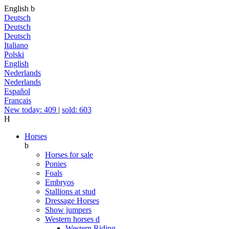
English
b
Deutsch
Deutsch
Deutsch
Italiano
Polski
English
Nederlands
Nederlands
Español
Français
New today: 409
|
sold: 603
H
Horses
b
Horses for sale
Ponies
Foals
Embryos
Stallions at stud
Dressage Horses
Show jumpers
Western horses
d
Western Riding