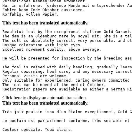
Persönliches Kennenlernen erwünscht.

Nur in erfahrene, fördernde Hände mit entsprechender Auf
Fohlen kann Ende Oktober ausziehen.

Körfähig, vollen Papier.
This text has been translated automatically.
Beautiful foal by the exceptional stallion Gold Garant. 
The dam is an Oldenburg mare by Royal Hit. She is a tal
The colt is absolutely correct, very personable, and str
Unique coloration with light eyes.  

Excellent movement quality, above average.  

He will be presented for inspection by the breeding asso
The foal is raised with daily handling, gradually learn
Regular deworming, hoof care, and any necessary correcti
Personal visits are welcome.  

Only suitable for experienced, caring owners committed t
The foal can be moved at the end of October.  

Registration papers are available as either a German Ri
Click here to display an automatic translation.
This text has been translated automatically.
Très joli poulain issu d’un étalon exceptionnel, Gold G
Le poulain est parfaitement conforme, très sociable et hu
Couleur spéciale. Yeux clairs. 
