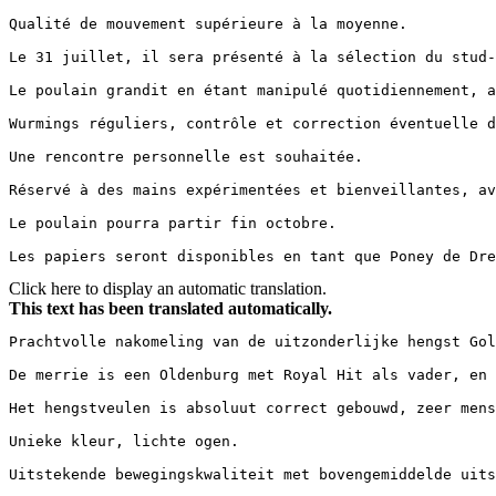
Qualité de mouvement supérieure à la moyenne. 

Le 31 juillet, il sera présenté à la sélection du stud-b
Le poulain grandit en étant manipulé quotidiennement, a
Wurmings réguliers, contrôle et correction éventuelle des
Une rencontre personnelle est souhaitée. 

Réservé à des mains expérimentées et bienveillantes, avec
Le poulain pourra partir fin octobre. 

Les papiers seront disponibles en tant que Poney de Dr
Click here to display an automatic translation.
This text has been translated automatically.
Prachtvolle nakomeling van de uitzonderlijke hengst Gold 
De merrie is een Oldenburg met Royal Hit als vader, en 
Het hengstveulen is absoluut correct gebouwd, zeer mensge
Unieke kleur, lichte ogen. 

Uitstekende bewegingskwaliteit met bovengemiddelde uitstr