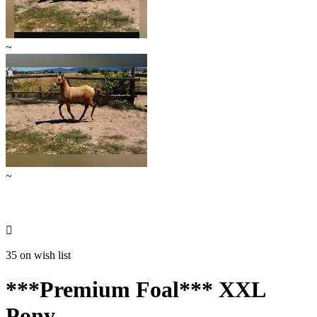
~
~

35 on wish list
***Premium Foal*** XXL
Pony