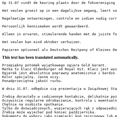
Op 31-07 vindt de keuring plaats door de fokvereniging –
Het veulen groeit op in een dagelijkse omgang, leert vo
Regelmatige ontwormingen, controle en indien nodig corre
Persoonlijk kennismaken wordt gewaardeerd. 

Alleen in ervaren, stimulerende handen met de juiste fokk
Het veulen kan eind oktober verhuizen. 

Papieren optioneel als Deutsches Reitpony of Kleines De
This text has been translated automatically.
Przepiękny potomek wyjątkowego ogiera Gold Garant.  

Matka to klacz Oldenburger od Royal Hit. Klacz jest wys
Ogierek jest absolutnie poprawny anatomicznie i bardzo p
Kolor specjalny. Jasne oczy.  

Ponadprzeciętna jakość ruchu.  

W dniu 31.07. odbędzie się prezentacja w Związkowej Stac
Źrebię dorastało w codziennym kontakcie, delikatnie poz
Oczywiście regularne odrobaczanie, kontrola i ewentualna
Chętnie na osobiste spotkanie.  

Tylko do doświadczonych, wspierających rąk z odpowiednią
Źrebię może wyjechać pod koniec października.  

Dokumenty do wyboru jako niemiecki koń reiningowy lub m