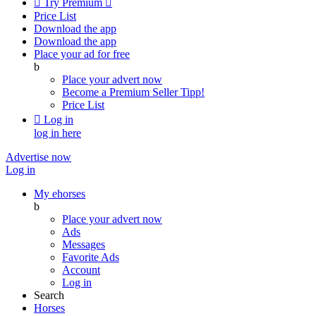

Try Premium

Price List
Download the app
Download the app
Place your ad for free
b
Place your advert now
Become a Premium Seller
Tipp!
Price List

Log in
log in here
Advertise now
Log in
My ehorses
b
Place your advert now
Ads
Messages
Favorite Ads
Account
Log in
Search
Horses