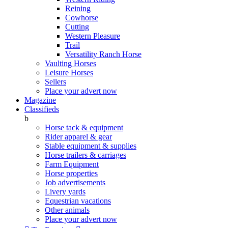
Reining
Cowhorse
Cutting
Western Pleasure
Trail
Versatility Ranch Horse
Vaulting Horses
Leisure Horses
Sellers
Place your advert now
Magazine
Classifieds
b
Horse tack & equipment
Rider apparel & gear
Stable equipment & supplies
Horse trailers & carriages
Farm Equipment
Horse properties
Job advertisements
Livery yards
Equestrian vacations
Other animals
Place your advert now