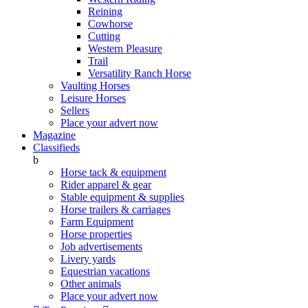
Reining
Cowhorse
Cutting
Western Pleasure
Trail
Versatility Ranch Horse
Vaulting Horses
Leisure Horses
Sellers
Place your advert now
Magazine
Classifieds
b
Horse tack & equipment
Rider apparel & gear
Stable equipment & supplies
Horse trailers & carriages
Farm Equipment
Horse properties
Job advertisements
Livery yards
Equestrian vacations
Other animals
Place your advert now