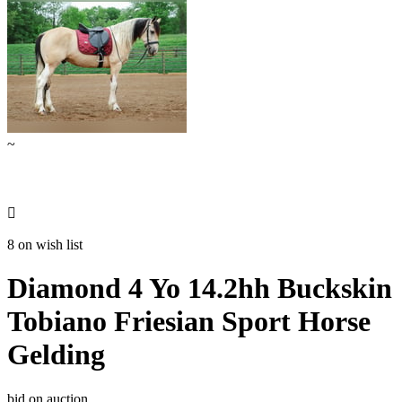
~

8 on wish list
Diamond 4 Yo 14.2hh Buckskin
Tobiano Friesian Sport Horse
Gelding
bid on auction