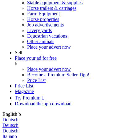
Stable equipment & supplies
Horse trailers & carriages
Farm Equipment
Horse properties
Job advertisements
Livery yards
Equestrian vacations
Other animals
Place your advert now
Sell
Place your ad for free
b
Place your advert now
Become a Premium Seller
Tipp!
Price List
Price List
Magazine
Try Premium

Download the app
download
English
b
Deutsch
Deutsch
Deutsch
Italiano