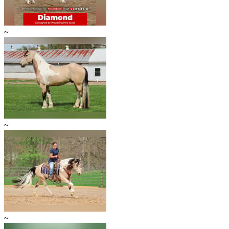
~
~
~