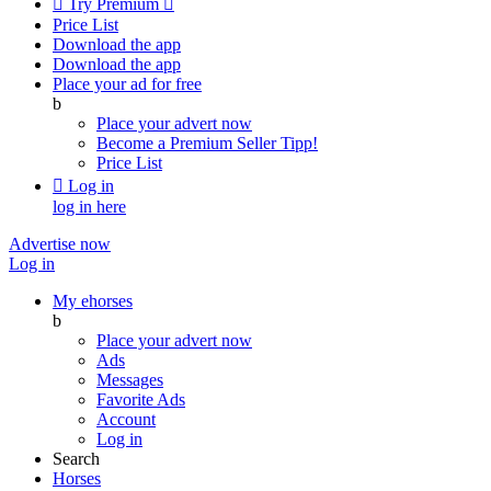

Try Premium

Price List
Download the app
Download the app
Place your ad for free
b
Place your advert now
Become a Premium Seller
Tipp!
Price List

Log in
log in here
Advertise now
Log in
My ehorses
b
Place your advert now
Ads
Messages
Favorite Ads
Account
Log in
Search
Horses