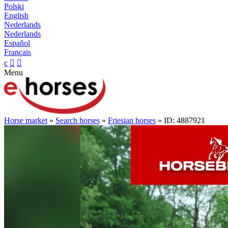
Polski
English
Nederlands
Nederlands
Español
Français
c


Menu
Horse market
»
Search horses
»
Friesian horses
» ID: 4887921