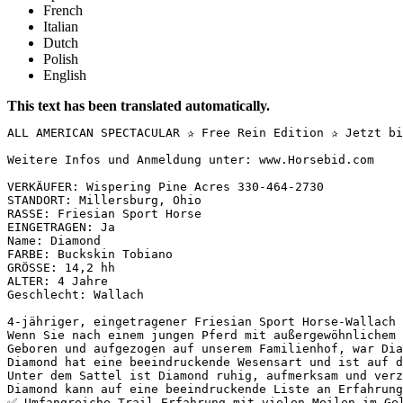
French
Italian
Dutch
Polish
English
This text has been translated automatically.
ALL AMERICAN SPECTACULAR ✰ Free Rein Edition ✰ Jetzt bi
Weitere Infos und Anmeldung unter: www.Horsebid.com

VERKÄUFER: Wispering Pine Acres 330-464-2730

STANDORT: Millersburg, Ohio

RASSE: Friesian Sport Horse

EINGETRAGEN: Ja

Name: Diamond

FARBE: Buckskin Tobiano

GRÖSSE: 14,2 hh

ALTER: 4 Jahre

Geschlecht: Wallach

4-jähriger, eingetragener Friesian Sport Horse-Wallach

Wenn Sie nach einem jungen Pferd mit außergewöhnlichem 
Geboren und aufgezogen auf unserem Familienhof, war Dia
Diamond hat eine beeindruckende Wesensart und ist auf d
Unter dem Sattel ist Diamond ruhig, aufmerksam und verz
Diamond kann auf eine beeindruckende Liste an Erfahrung
✅ Umfangreiche Trail-Erfahrung mit vielen Meilen im Gel