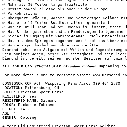
✅ Mehr als 30 Meilen lange Trailritte

✅ Reitet sowohl alleine als auch in der Gruppe

✅ Verkehrssicher

✅ Überquert Brücken, Wasser und schwieriges Gelände mit
✅ Hat eine 19-Meilen-Roadtour allein gemeistert

✅ War im Drill-Team und bei Rodeos im Einsatz, trägt Fl
✅ Hat Rinder getrieben und an Rinderzügen teilgenommen

✅ Sicher im Umgang mit verschiedenen Trail-Hindernissen
✅ Hat mit dem Springen begonnen und liebt das Überwinde
✅ Wurde sogar barhuf und ohne Zaum geritten

Diamond geht jede Aufgabe mit Willen und Begeisterung a
Sein sanftes Wesen, seine Vielseitigkeit und sein liebe
Diamond ist bereit, seinen nächsten Besitzer auf unzähl
𝐀𝐋𝐋 𝐀𝐌𝐄𝐑𝐈𝐂𝐀𝐍 𝑺𝑷𝑬𝑪𝑻𝑨𝑪𝑼𝑳𝑨𝑹 ✰𝑭𝒓𝒆𝒆𝒅𝒐𝒎 𝑬𝒅𝒊𝒕
For more details and to register visit: www.Horsebid.com 
CONSIGNOR CONTACT: Wispering Pine Acres 330-464-2730

LOCATION: Millersburg, OH

BREED: Friesian Sport Horse

REGISTERED: Yes

REGISTERED NAME: Diamond

COLOR: Buckskin Tobiano

HEIGHT: 14.2

AGE: 4

GENDER: Gelding

4-Year-Old Registered Friesian Sport Horse Gelding
