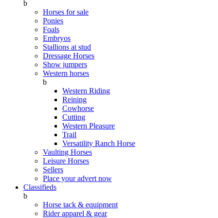
b
Horses for sale
Ponies
Foals
Embryos
Stallions at stud
Dressage Horses
Show jumpers
Western horses
b
Western Riding
Reining
Cowhorse
Cutting
Western Pleasure
Trail
Versatility Ranch Horse
Vaulting Horses
Leisure Horses
Sellers
Place your advert now
Classifieds
b
Horse tack & equipment
Rider apparel & gear