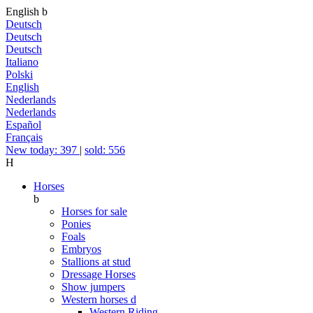
English
b
Deutsch
Deutsch
Deutsch
Italiano
Polski
English
Nederlands
Nederlands
Español
Français
New today: 397
|
sold: 556
H
Horses
b
Horses for sale
Ponies
Foals
Embryos
Stallions at stud
Dressage Horses
Show jumpers
Western horses
d
Western Riding