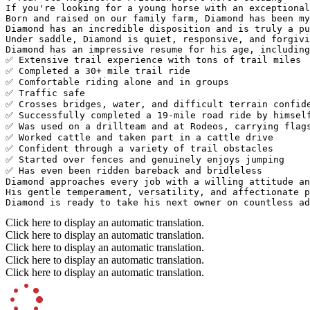
If you're looking for a young horse with an exceptional
Born and raised on our family farm, Diamond has been my
Diamond has an incredible disposition and is truly a pu
Under saddle, Diamond is quiet, responsive, and forgivi
Diamond has an impressive resume for his age, including:
✅ Extensive trail experience with tons of trail miles

✅ Completed a 30+ mile trail ride

✅ Comfortable riding alone and in groups

✅ Traffic safe

✅ Crosses bridges, water, and difficult terrain confiden
✅ Successfully completed a 19-mile road ride by himself
✅ Was used on a drillteam and at Rodeos, carrying flags 
✅ Worked cattle and taken part in a cattle drive

✅ Confident through a variety of trail obstacles

✅ Started over fences and genuinely enjoys jumping

✅ Has even been ridden bareback and bridleless

Diamond approaches every job with a willing attitude an
His gentle temperament, versatility, and affectionate p
Diamond is ready to take his next owner on countless ad
Click here to display an automatic translation.
Click here to display an automatic translation.
Click here to display an automatic translation.
Click here to display an automatic translation.
Click here to display an automatic translation.