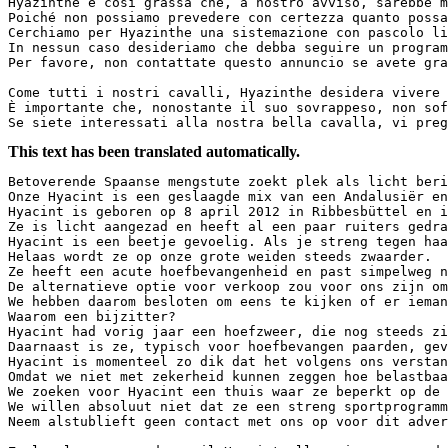
Hyazinthe è così grassa che, a nostro avviso, sarebbe m
Poiché non possiamo prevedere con certezza quanto possa
Cerchiamo per Hyazinthe una sistemazione con pascolo li
In nessun caso desideriamo che debba seguire un program
Per favore, non contattate questo annuncio se avete gra
Come tutti i nostri cavalli, Hyazinthe desidera vivere 
È importante che, nonostante il suo sovrappeso, non sof
Se siete interessati alla nostra bella cavalla, vi preg
This text has been translated automatically.
Betoverende Spaanse mengstute zoekt plek als licht beri
Onze Hyacint is een geslaagde mix van een Andalusiër en
Hyacint is geboren op 8 april 2012 in Ribbesbüttel en i
Ze is licht aangezad en heeft al een paar ruiters gedra
Hyacint is een beetje gevoelig. Als je streng tegen haa
Helaas wordt ze op onze grote weiden steeds zwaarder.  

Ze heeft een acute hoefbevangenheid en past simpelweg n
De alternatieve optie voor verkoop zou voor ons zijn om
We hebben daarom besloten om eens te kijken of er ieman
Waarom een bijzitter?  

Hyacint had vorig jaar een hoefzweer, die nog steeds zi
Daarnaast is ze, typisch voor hoefbevangen paarden, gev
Hyacint is momenteel zo dik dat het volgens ons verstan
Omdat we niet met zekerheid kunnen zeggen hoe belastbaa
We zoeken voor Hyacint een thuis waar ze beperkt op de 
We willen absoluut niet dat ze een streng sportprogramm
Neem alstublieft geen contact met ons op voor dit adver