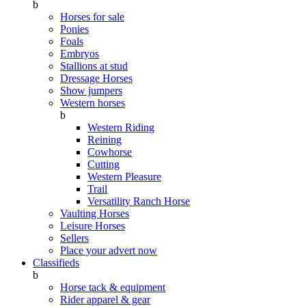
b
Horses for sale
Ponies
Foals
Embryos
Stallions at stud
Dressage Horses
Show jumpers
Western horses
b
Western Riding
Reining
Cowhorse
Cutting
Western Pleasure
Trail
Versatility Ranch Horse
Vaulting Horses
Leisure Horses
Sellers
Place your advert now
Classifieds
b
Horse tack & equipment
Rider apparel & gear