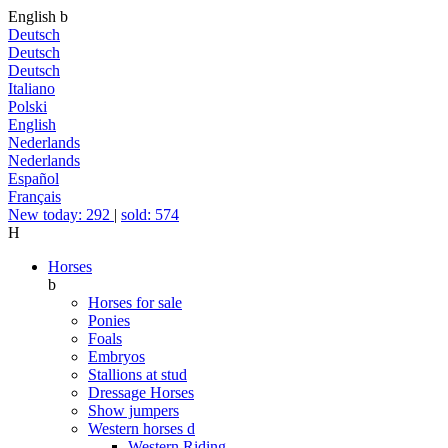
English
b
Deutsch
Deutsch
Deutsch
Italiano
Polski
English
Nederlands
Nederlands
Español
Français
New today: 292
|
sold: 574
H
Horses
b
Horses for sale
Ponies
Foals
Embryos
Stallions at stud
Dressage Horses
Show jumpers
Western horses
d
Western Riding