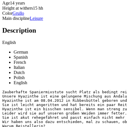
Age
14 years
Height at withers
15 hh
Color
Grullo
Main discipline
Leisure
Description
English
German
Spanish
French
Italian
Dutch
Polish
English
Zauberhafte Spaniermixstute sucht Platz als bedingt rei
Unsere Hyazinthe ist eine gelungene Mischung aus Andalu
Hyazinthe ist am 08.04.2012 in Ribbesbüttel geboren und 
Sie ist leicht angeritten und hat bereits ein paar Reit
Hyazinthe ist ein bisschen sensibel. Wenn man streng zu
Leider wird sie auf unseren großen Weiden immer fetter. 
Sie ist akut rehegefähret und passt einfach nicht mehr 
Wir haben uns also dazu entschieden, mal zu schauen, ob
Warum Beistellerin?
