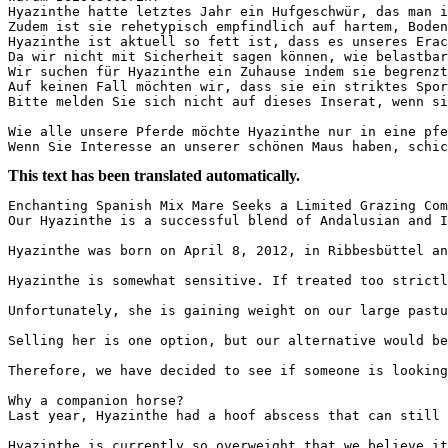
Hyazinthe hatte letztes Jahr ein Hufgeschwür, das man ih
Zudem ist sie rehetypisch empfindlich auf hartem, Boden
Hyazinthe ist aktuell so fett ist, dass es unseres Erac
Da wir nicht mit Sicherheit sagen können, wie belastbar
Wir suchen für Hyazinthe ein Zuhause indem sie begrenzt 
Auf keinen Fall möchten wir, dass sie ein striktes Sport
Bitte melden Sie sich nicht auf dieses Inserat, wenn sie
Wie alle unsere Pferde möchte Hyazinthe nur in eine pfe
Wenn Sie Interesse an unserer schönen Maus haben, schic
This text has been translated automatically.
Enchanting Spanish Mix Mare Seeks a Limited Grazing Com
Our Hyazinthe is a successful blend of Andalusian and I
Hyazinthe was born on April 8, 2012, in Ribbesbüttel an
Hyazinthe is somewhat sensitive. If treated too strictl
Unfortunately, she is gaining weight on our large pastu
Selling her is one option, but our alternative would be
Therefore, we have decided to see if someone is looking
Why a companion horse?  

Last year, Hyazinthe had a hoof abscess that can still 
Hyazinthe is currently so overweight that we believe it