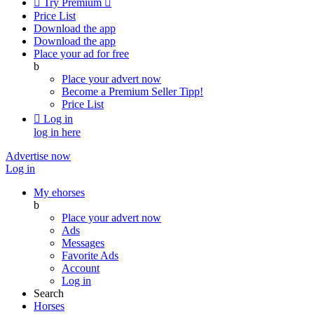

Try Premium

Price List
Download the app
Download the app
Place your ad for free
b
Place your advert now
Become a Premium Seller
Tipp!
Price List

Log in
log in here
Advertise now
Log in
My ehorses
b
Place your advert now
Ads
Messages
Favorite Ads
Account
Log in
Search
Horses