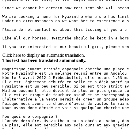
Since we cannot be certain how resilient she will becom
We are seeking a home for Hyazinthe where she has limit
Under no circumstances do we want her to experience a s
Please do not contact us about this listing if you are 
Like all our horses, Hyazinthe should be kept in a hors
If you are interested in our beautiful girl, please sen
Click here to display an automatic translation.
This text has been translated automatically.
Magnifique jument croisée espagnole cherche une place e
Notre Hyazinthe est un mélange réussi entre un Andalou 
Née le 8 avril 2012 à Ribbesbüttel, elle mesure 1,53 m.
Elle est légèrement débutée en selle et a déjà porté qu
Hyazinthe est un peu sensible. Si on est trop strict av
Malheureusement, elle devient de plus en plus grosse su
Elle est en risque de fourbure aiguë et ne correspond p
L’alternative à la vente serait de créer un groupe adap
Puisque nous avons la chance d’avoir de vastes terrains
Nous avons donc décidé de voir si quelqu’un cherche une
Pourquoi une compagnie ?  

L’année dernière, Hyazinthe a eu un abcès au sabot, don
De plus, elle est sensible aux sols durs et aux gravier