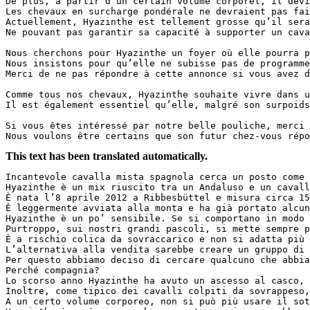
De plus, à partir d’un certain volume corporel, il devi
Les chevaux en surcharge pondérale ne devraient pas fai
Actuellement, Hyazinthe est tellement grosse qu’il sera
Ne pouvant pas garantir sa capacité à supporter un cava
Nous cherchons pour Hyazinthe un foyer où elle pourra p
Nous insistons pour qu’elle ne subisse pas de programme
Merci de ne pas répondre à cette annonce si vous avez d
Comme tous nos chevaux, Hyazinthe souhaite vivre dans u
Il est également essentiel qu’elle, malgré son surpoids
Si vous êtes intéressé par notre belle pouliche, merci 
Nous voulons être certains que son futur chez-vous répo
This text has been translated automatically.
Incantevole cavalla mista spagnola cerca un posto come 
Hyazinthe è un mix riuscito tra un Andaluso e un cavall
È nata l’8 aprile 2012 a Ribbesbüttel e misura circa 15
È leggermente avviata alla monta e ha già portato alcun
Hyazinthe è un po’ sensibile. Se si comportano in modo 
Purtroppo, sui nostri grandi pascoli, si mette sempre p
È a rischio colica da sovraccarico e non si adatta più 
L’alternativa alla vendita sarebbe creare un gruppo di 
Per questo abbiamo deciso di cercare qualcuno che abbia
Perché compagnia?  

Lo scorso anno Hyazinthe ha avuto un ascesso al casco, 
Inoltre, come tipico dei cavalli colpiti da sovrappeso,
A un certo volume corporeo, non si può più usare il sot