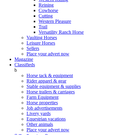
Reining
Cowhorse
Cutting
Western Pleasure
Trail
Versatility Ranch Horse
Vaulting Horses
Leisure Horses
Sellers
Place your advert now
Magazine
Classifieds
b
Horse tack & equipment
Rider apparel & gear
Stable equipment & supplies
Horse trailers & carriages
Farm Equipment
Horse properties
Job advertisements
Livery yards
Equestrian vacations
Other animals
Place your advert now