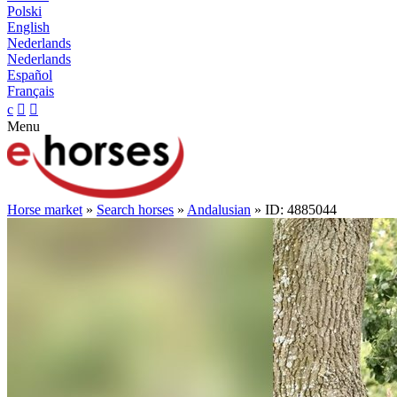
Polski
English
Nederlands
Nederlands
Español
Français
c


Menu
Horse market
»
Search horses
»
Andalusian
» ID: 4885044