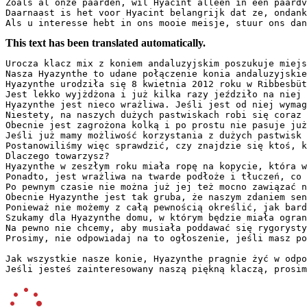
Zoals al onze paarden, wil Hyacint alleen in een paardv
Daarnaast is het voor Hyacint belangrijk dat ze, ondank
Als u interesse hebt in ons mooie meisje, stuur ons dan
This text has been translated automatically.
Urocza klacz mix z koniem andaluzyjskim poszukuje miejs
Nasza Hyazynthe to udane połączenie konia andaluzyjskie
Hyazynthe urodziła się 8 kwietnia 2012 roku w Ribbesbüt
Jest lekko wyjżdżona i już kilka razy jeździło na niej 
Hyazynthe jest nieco wrażliwa. Jeśli jest od niej wymag
Niestety, na naszych dużych pastwiskach robi się coraz 
Obecnie jest zagrożona kolką i po prostu nie pasuje już
Jeśli już mamy możliwość korzystania z dużych pastwisk 
Postanowiliśmy więc sprawdzić, czy znajdzie się ktoś, k
Dlaczego towarzysz?  

Hyazynthe w zeszłym roku miała ropę na kopycie, która w
Ponadto, jest wrażliwa na twarde podłoże i tłuczeń, co 
Po pewnym czasie nie można już jej też mocno zawiązać n
Obecnie Hyazynthe jest tak gruba, że naszym zdaniem sen
Ponieważ nie możemy z całą pewnością określić, jak bard
Szukamy dla Hyazynthe domu, w którym będzie miała ogran
Na pewno nie chcemy, aby musiała poddawać się rygorysty
Prosimy, nie odpowiadaj na to ogłoszenie, jeśli masz po
Jak wszystkie nasze konie, Hyazynthe pragnie żyć w odpo
Jeśli jesteś zainteresowany naszą piękną klaczą, prosim