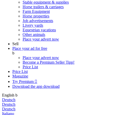
Stable equipment & supplies
Horse trailers & carriages
Farm Equipment
Horse properties
Job advertisements
Livery yards
Equestrian vacations
Other animals
Place your advert now
Sell
Place your ad for free
b
Place your advert now
Become a Premium Seller
Tipp!
Price List
Price List
Magazine
Try Premium

Download the app
download
English
b
Deutsch
Deutsch
Deutsch
Italiano