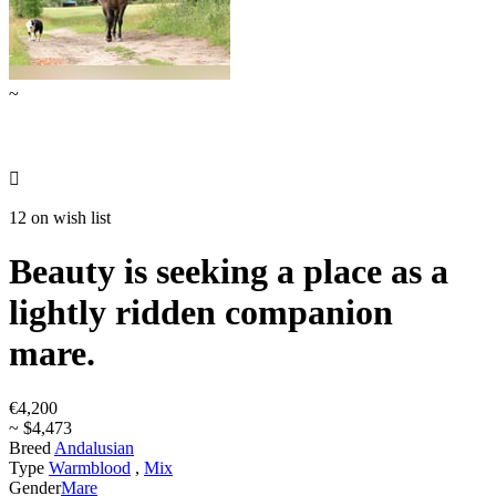
~

12 on wish list
Beauty is seeking a place as a
lightly ridden companion
mare.
€4,200
~ $4,473
Breed
Andalusian
Type
Warmblood
,
Mix
Gender
Mare