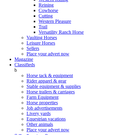
Reining
Cowhorse
Cutting
Western Pleasure
Trail
Versatility Ranch Horse
Vaulting Horses
Leisure Horses
Sellers
Place your advert now
Magazine
Classifieds
b
Horse tack & equipment
Rider apparel & gear
Stable equipment & supplies
Horse trailers & carriages
Farm Equipment
Horse properties
Job advertisements
Livery yards
Equestrian vacations
Other animals
Place your advert now