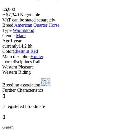
€6,900
~ $7,349 Negotiable
VAT can be stated separately
Breed
American Quarter Horse
Type
Warmblood
Gender
Mare
Age
1 year
currently
14.2 hh
Color
Chestnut-Red
Main discipline
Hunter
more disciplines
Trail
Western Pleasure
Western Riding
Breeding association
Further Characteristics

is registered broodmare

Green