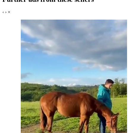
‹
›
×