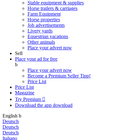
Stable equipment & supplies
Horse trailers & carriages
Farm Equipment
Horse properties
Job advertisements
Livery yards
Equestrian vacations
Other animals
Place your advert now
Sell
Place your ad for free
b
Place your advert now
Become a Premium Seller
Tipp!
Price List
Price List
Magazine
Try Premium

Download the app
download
English
b
Deutsch
Deutsch
Deutsch
Italiano