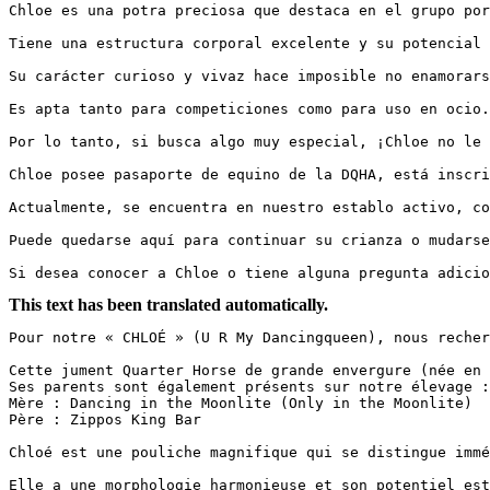
Chloe es una potra preciosa que destaca en el grupo por
Tiene una estructura corporal excelente y su potencial 
Su carácter curioso y vivaz hace imposible no enamorars
Es apta tanto para competiciones como para uso en ocio.

Por lo tanto, si busca algo muy especial, ¡Chloe no le 
Chloe posee pasaporte de equino de la DQHA, está inscri
Actualmente, se encuentra en nuestro establo activo, co
Puede quedarse aquí para continuar su crianza o mudarse
Si desea conocer a Chloe o tiene alguna pregunta adicio
This text has been translated automatically.
Pour notre « CHLOÉ » (U R My Dancingqueen), nous recher
Cette jument Quarter Horse de grande envergure (née en 
Ses parents sont également présents sur notre élevage :
Mère : Dancing in the Moonlite (Only in the Moonlite)  

Père : Zippos King Bar

Chloé est une pouliche magnifique qui se distingue immé
Elle a une morphologie harmonieuse et son potentiel est