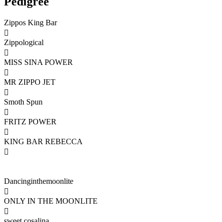
Pedigree
Zippos King Bar

Zippological

MISS SINA POWER

MR ZIPPO JET

Smoth Spun

FRITZ POWER

KING BAR REBECCA

Dancinginthemoonlite

ONLY IN THE MOONLITE

sweet cosalina