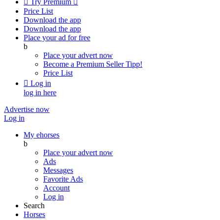

Try Premium

Price List
Download the app
Download the app
Place your ad for free
b
Place your advert now
Become a Premium Seller
Tipp!
Price List

Log in
log in here
Advertise now
Log in
My ehorses
b
Place your advert now
Ads
Messages
Favorite Ads
Account
Log in
Search
Horses