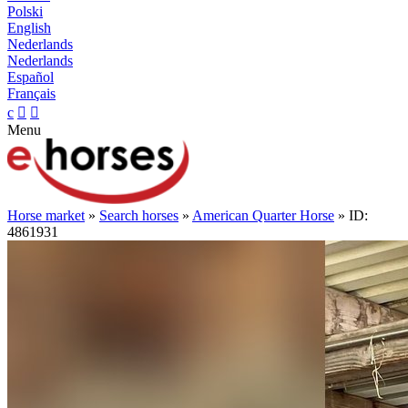
Polski
English
Nederlands
Nederlands
Español
Français
c


Menu
Horse market
»
Search horses
»
American Quarter Horse
» ID:
4861931