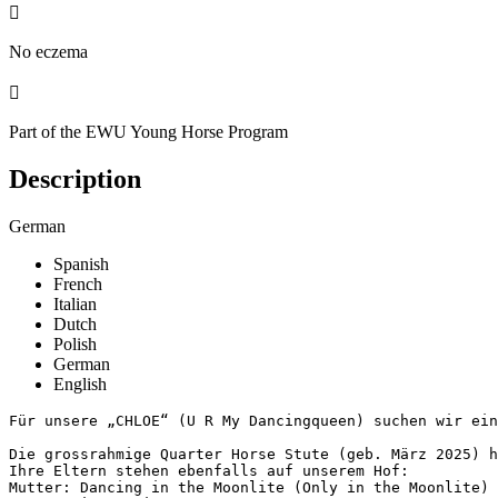

No eczema

Part of the EWU Young Horse Program
Description
German
Spanish
French
Italian
Dutch
Polish
German
English
Für unsere „CHLOE“ (U R My Dancingqueen) suchen wir ein w
Die grossrahmige Quarter Horse Stute (geb. März 2025) ha
Ihre Eltern stehen ebenfalls auf unserem Hof:

Mutter: Dancing in the Moonlite (Only in the Moonlite)
