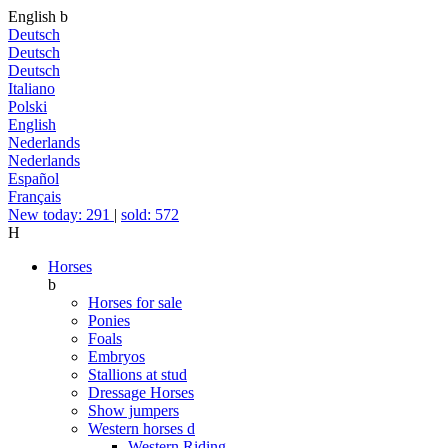
English
b
Deutsch
Deutsch
Deutsch
Italiano
Polski
English
Nederlands
Nederlands
Español
Français
New today: 291
|
sold: 572
H
Horses
b
Horses for sale
Ponies
Foals
Embryos
Stallions at stud
Dressage Horses
Show jumpers
Western horses
d
Western Riding