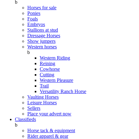
b
Horses for sale
Ponies
Foals
Embryos
Stallions at stud
Dressage Horses
Show jumpers
Western horses
b
Western Riding
Reining
Cowhorse
Cutting
Western Pleasure
Trail
Versatility Ranch Horse
Vaulting Horses
Leisure Horses
Sellers
Place your advert now
Classifieds
b
Horse tack & equipment
Rider apparel & gear