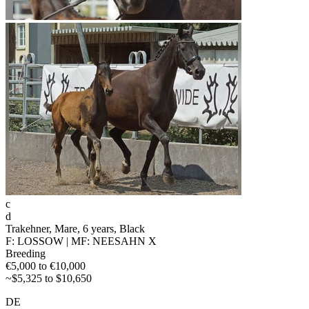
c
d
Trakehner, Mare, 6 years, Black
F: LOSSOW | MF: NEESAHN X
Breeding
€5,000 to €10,000
~$5,325 to $10,650
DE