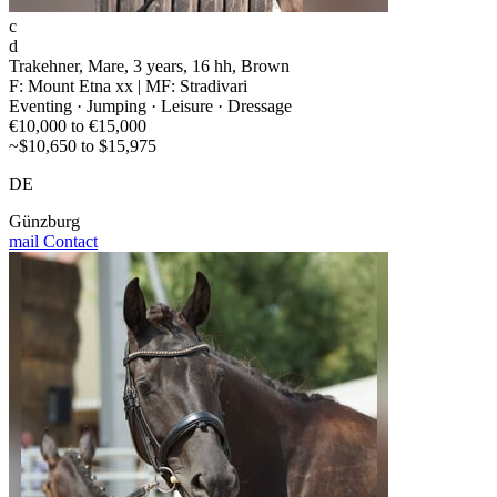
c
d
Trakehner, Mare, 3 years, 16 hh, Brown
F: Mount Etna xx | MF: Stradivari
Eventing · Jumping · Leisure · Dressage
€10,000 to €15,000
~$10,650 to $15,975
DE
Günzburg
mail
Contact