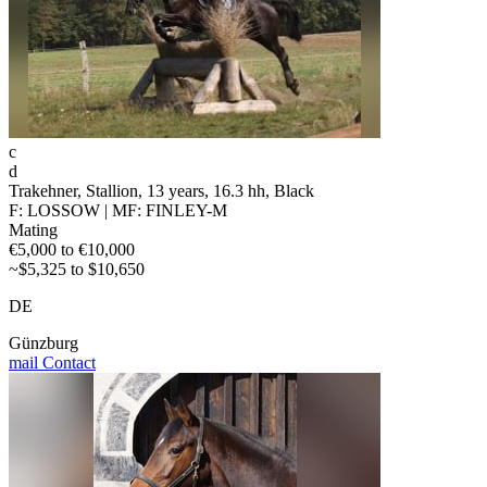
c
d
Trakehner, Stallion, 13 years, 16.3 hh, Black
F: LOSSOW | MF: FINLEY-M
Mating
€5,000 to €10,000
~$5,325 to $10,650
DE
Günzburg
mail
Contact