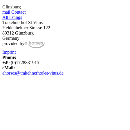
Günzburg
mail
Contact
All listings
Trakehnerhof St Vitus
Heidenheimer Strasse 122
89312 Günzburg
Germany
provided by
Imprint
Phone:
+49 (0)1728831915
eMail:
ehorses@trakehnerhof-st-vitus.de