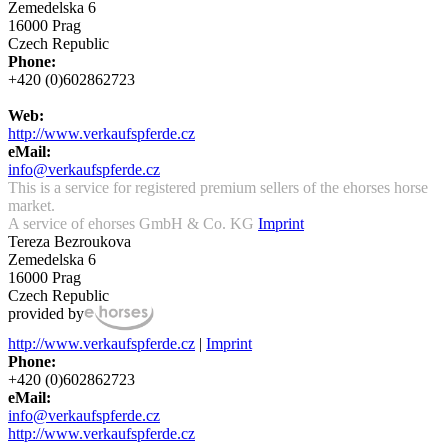
Zemedelska 6
16000 Prag
Czech Republic
Phone:
+420 (0)602862723
Web:
http://www.verkaufspferde.cz
eMail:
info@verkaufspferde.cz
This is a service for registered premium sellers of the ehorses horse
market.
A service of ehorses GmbH & Co. KG
Imprint
Tereza Bezroukova
Zemedelska 6
16000 Prag
Czech Republic
provided by
http://www.verkaufspferde.cz
|
Imprint
Phone:
+420 (0)602862723
eMail:
info@verkaufspferde.cz
http://www.verkaufspferde.cz